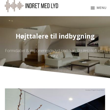
menu
MENU
Højttalere til indbygning
Formidabel & imponerende lyd som kan skjules i loft eller
væg.