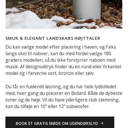
SMUK & ELEGANT LANDSKABS HØJTTALER
Du kan vælge model efter placering i haven, og f.eks.
langs skel til naboer, kan du med fordel vælge 180
graders modellen, så du ikke forstyrrer naboen med
musik. Af designudtryk finder du en rund eller firkantet
model og i farverne sort, bronze eller sølv.
Du får en fuldendt løsning, og du har hele lydbilledet
med, hver gang du placerer en Bollard. Både de dybeste
toner og de høje. Vil du have yderligere club stemning,
kan du tilføje en 10” eller 12” subwoofer.
BOOK ET GRATIS MØDE OM UDENDØRSLYD