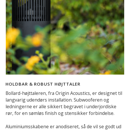
HOLDBAR & ROBUST HØJTTALER
Bollard-højttaleren, fra Origin Acoustics, er designet til
langvarig udendørs installation. Subwooferen og
ledningerne er alle sikkert begravet i underjordiske
rør, for en sømløs finish og stensikker forbindelse.
Aluminiumsskabene er anodiseret, så de vil se godt ud